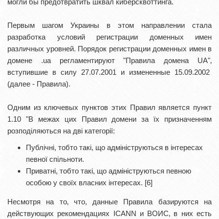
могли бы предотвратить шквал киберсквоттинга.
Первым шагом Украины в этом направлении стала
разработка условий регистрации доменных имен
различных уровней. Порядок регистрации доменных имен в
домене .ua регламентируют "Правила домена UA"‚
вступившие в силу 27.07.2001 и измененные 15.09.2002
(далее - Правила).
Одним из ключевых пунктов этих Правил является пункт
1.10 "В межах цих Правил домени за їх призначенням
розподіляються на дві категорії:
Публічні, тобто такі, що адмініструються в інтересах
певної спільноти.
Приватні, тобто такі, що адмініструються певною
особою у своїх власних інтересах. [6]
Несмотря на то‚ что, данные Правила базируются на
действующих рекомендациях ICANN и ВОИС‚ в них есть