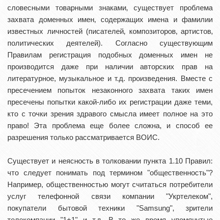
словесными товарными знаками‚ существует проблема
захвата доменных имен‚ содержащих имена и фамилии
известных личностей (писателей‚ композиторов‚ артистов‚
политических деятелей). Согласно существующим
Правилам регистрация подобных доменных имен не
производится даже при наличии авторских прав на
литературное, музыкальное и т.д. произведения. Вместе с
пресечением попыток незаконного захвата таких имен
пресечены попытки какой-либо их регистрации даже теми,
кто с точки зрения здравого смысла имеет полное на это
право! Эта проблема еще более сложна, и способ ее
разрешения только рассматривается ВОИС.
Существует и неясность в толковании пункта 1.10 Правил:
что следует понимать под термином "общественность"?
Например, общественностью могут считаться потребители
услуг телефонной связи компании "Укртелеком",
покупатели бытовой техники "Samsung", зрители
телекомпании "1+1" и т.д. В то же время упомянутые