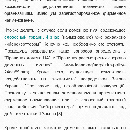
возможности предоставления доменного имени
организациям, имеющим зарегистрированное фирменное
наименование.
Что же делать, в случае если доменное имя, содержащее
словесный товарный знак
(наименование) уже захвачено
киберсквоттером? Конечно же, необходимо его отстоять!
Процедура разрешения таких вопросов определена в
"Правилах домена UA", и "Правилах рассмотрения споров о
доменных именах" (www.icann.org/udrp/udrp-policy-
24oct99.htm). Кроме того, существует возможность
воздействовать на "захватчика" посредством Закона
Украины "Про захист від недобросовісної конкуренції".
Поскольку в захваченном доменном имени присутствует
фирменное наименование или же словесный товарный
знак, действия "киберсквоттера" прямо подпадают под
действие статьи 4 Закона [3]
Кроме проблемы захватов доменных имен сходных со