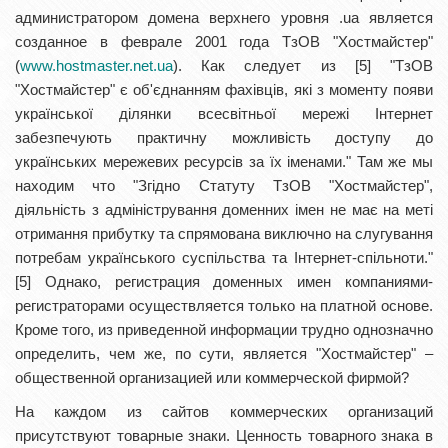
администратором домена верхнего уровня .ua является
созданное в феврале 2001 года ТзОВ "Хостмайстер"
(
www.hostmaster.net.ua
). Как следует из [5] "ТзОВ
"Хостмайстер" є об'єднанням фахівців, які з моменту появи
української ділянки всесвітньої мережі Інтернет
забезпечують практичну можливість доступу до
українських мережевих ресурсів за їх іменами." Там же мы
находим что "Згідно Статуту ТзОВ "Хостмайстер",
діяльність з адміністрування доменних імен не має на меті
отримання прибутку та спрямована виключно на слугування
потребам українського суспільства та Інтернет-спільноти."
[5] Однако, регистрация доменных имен компаниями-
регистраторами осуществляется только на платной основе.
Кроме того, из приведенной информации трудно однозначно
определить, чем же, по сути, является "Хостмайстер" –
общественной организацией или коммерческой фирмой?
На каждом из сайтов коммерческих организаций
присутствуют товарные знаки. Ценность товарного знака в