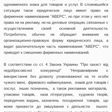
одноименного знака для товаров и услуг. В сложившейся
ситуации такое юридическое лицо имеют право на
фирменное наименование "АВЕРС", но при этом у него нет
права ни на рекламу, ни на деловые операции, связанные с
осуществлением своей основной деятельности.
Потребитель обычно не обращает внимания на
организационно-правовую форму юридического лица, а
видит различительную часть наименования "АВЕРС", что
приводит к смешению фирменных наименований.
В соответствии со ст. 4 Закона Украины "Про захист від
недобросовісної конкуренції" "Неправомірним є
використання без дозволу уповноваженої на те особи
чужого імені, фірмового найменування, знаків для товарів і
послуг, інших позначень, а також рекламних матеріалів,
упаковки товарів, назв літературних, художніх творів,
періодичних видань, зазначень походження товарів, що
може призвести до змішування з діяльністю іншого