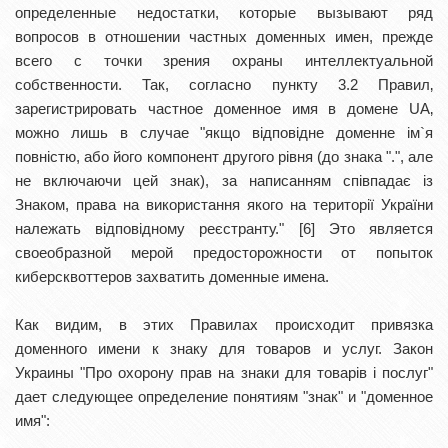
определенные недостатки, которые вызывают ряд
вопросов в отношении частных доменных имен, прежде
всего с точки зрения охраны интеллектуальной
собственности. Так, согласно пункту 3.2 Правил‚
зарегистрировать частное доменное имя в домене UA‚
можно лишь в случае "якщо відповідне доменне ім`я
повністю, або його компонент другого рівня (до знака ".", але
не включаючи цей знак), за написанням співпадає із
Знаком, права на використання якого на території України
належать відповідному реєстранту." [6] Это является
своеобразной мерой предосторожности от попыток
киберсквоттеров захватить доменные имена.
Как видим, в этих Правилах происходит привязка
доменного имени к знаку для товаров и услуг. Закон
Украины "Про охорону прав на знаки для товарів і послуг"
дает следующее определение понятиям "знак" и "доменное
имя":