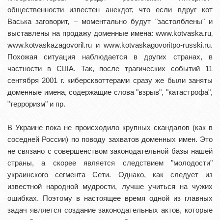
общественности известен анекдот, что если вдруг кот
Васька заговорит, – моментально будут "застолблены" и
выставлены на продажу доменные имена: www.kotvaska.ru‚
www.kotvaskazagovoril.ru и www.kotvaskagovoritpo-russki.ru.
Похожая ситуация наблюдается в других странах, в
частности в США. Так, после трагических событий 11
сентября 2001 г. киберсквоттерами сразу же были заняты
доменные имена, содержащие слова "взрыв", "катастрофа",
"терроризм" и пр.
В Украине пока не происходило крупных скандалов (как в
соседней России) по поводу захватов доменных имен. Это
не связано с совершенством законодательной базы нашей
страны, а скорее является следствием "молодости"
украинского сегмента Сети. Однако, как следует из
известной народной мудрости, лучше учиться на чужих
ошибках. Поэтому в настоящее время одной из главных
задач является создание законодательных актов, которые