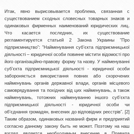
Итак, явно вырисовывается проблема, связанная с
существованием сходных словесных товарных знаков и
одинаковых фирменных наименований юридических лиц.
Что касается последних, их существование
регламентируется статьей 2 Закона Украины "Про
підприємництво": "Найменування суб'єкта підприємницької
діяльності – юридичної особи повинне містити відомості про
його організаційно-правову форму та назву. У найменуванні
суб'єкта підприємницької діяльності - юридичної особи
забороняється використання повних або скорочених
найменувань органів державної влади, органів місцевого
самоврядування та похідних від цих найменувань, а також
найменувань, тотожних найменуванню іншого суб'єкта
підприємницької діяльності - юридичної особи чи
об'єднання громадян, внесених до відповідних реєстрів". [2]
Таким образом, одинаковых названий фирм и предприятий
согласно данному закону быть не может. Поэтому на наш
взгляд является необходимым внесение в Правила