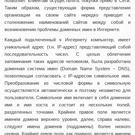
позволяет клиентам осуществлять покупки прямо в Сети.
Таким образом, существующая форма представления
организации на своем сайте нередко приводит к
столкновению наименований сайтов между собой и
возникновению проблемы доменных имен в Интернете.
Каждый подключенный к Интернету компьютер, имеет
уникальный адрес (т.н. IP-адрес) представляющий собой
последовательность чисел. С целью облегчения
запоминания таких адресов человеком, была разработана
доменная система имен (Domain Name System – DNS),
позволяющая согласовать с IP-адресом символьное имя.
Преобразование из числовой формы в символьную
осуществляется автоматически и поэтому незаметно для
пользователя. Символьное имя включает в себя доменное
имя и имя хоста и состоит из нескольких полей,
разделенных точками. Крайнее правое поле является
именем домена верхнего уровня, далее, справа налево,
следуют имена доменов (поддомены) более низкого
уровня. Крайнее левое поле, как правило, является именем