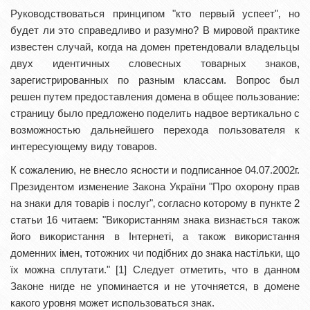
Руководствоваться принципом "кто первый успеет"‚ но
будет ли это справедливо и разумно? В мировой практике
известен случай, когда на домен претендовали владельцы
двух идентичных словесных товарных знаков,
зарегистрированных по разным классам. Вопрос был
решен путем предоставления домена в общее пользование:
страницу было предложено поделить надвое вертикально с
возможностью дальнейшего перехода пользователя к
интересующему виду товаров.
К сожалению, не внесло ясности и подписанное 04.07.2002г.
Президентом изменение Закона України "Про охорону прав
на знаки для товарів і послуг"‚ согласно которому в пункте 2
статьи 16 читаем: "Використанням знака визнається також
його використання в Інтернеті, а також використання
доменних імен, тотожних чи подібних до знака настільки, що
їх можна сплутати." [1] Следует отметить, что в данном
Законе нигде не упоминается и не уточняется, в домене
какого уровня может использоваться знак.