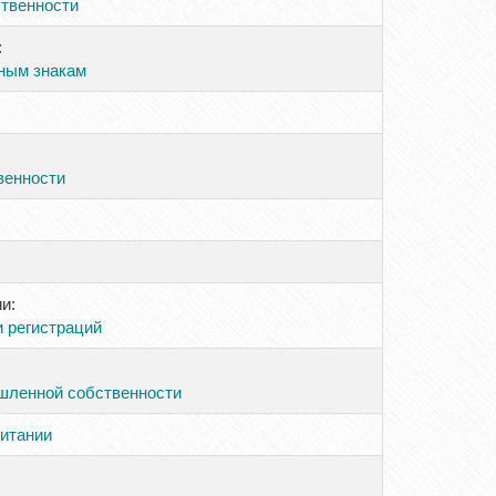
твенности
:
рным знакам
венности
и:
 регистраций
шленной собственности
итании