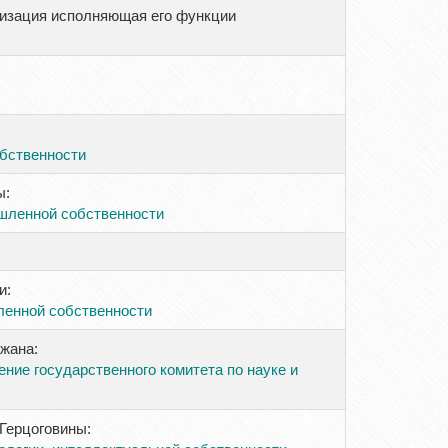
низация исполняющая его функции
обственности
ы:
шленной собственности
и:
ленной собственности
жана:
ние государственного комитета по науке и
Герцоговины: