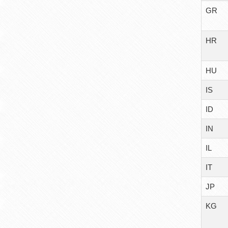
GR
HR
HU
IS
ID
IN
IL
IT
JP
KG