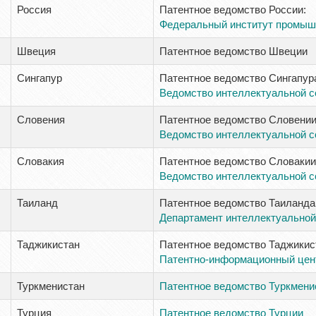
Россия
Патентное ведомство России:
Федеральный институт промышл
Швеция
Патентное ведомство Швеции
Сингапур
Патентное ведомство Сингапур
Ведомство интеллектуальной с
Словения
Патентное ведомство Словении
Ведомство интеллектуальной с
Словакия
Патентное ведомство Словакии
Ведомство интеллектуальной с
Таиланд
Патентное ведомство Таиланда
Департамент интеллектуальной
Таджикистан
Патентное ведомство Таджикис
Патентно-информационный цен
Туркменистан
Патентное ведомство Туркмени
Турция
Патентное ведомство Турции