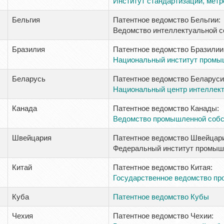
Институт стандартизации, метр
Бельгия
Патентное ведомство Бельгии:
Ведомство интеллектуальной с
Бразилия
Патентное ведомство Бразилии
Национальный институт промы
Беларусь
Патентное ведомство Беларуси
Национальный центр интеллект
Канада
Патентное ведомство Канады:
Ведомство промышленной собс
Швейцария
Патентное ведомство Швейцари
Федеральный институт промыш
Китай
Патентное ведомство Китая:
Государственное ведомство п
Куба
Патентное ведомство Кубы
Чехия
Патентное ведомство Чехии: