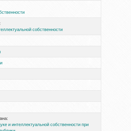
бственности
:
теллектуальной собственности
и
и
ана:
ауке и интеллектуальной собственности при
публики