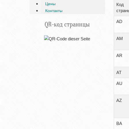
Цены
Код
стран
Контакты
AD
QR-код страницы
AМ
AR
AT
AU
AZ
BA