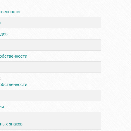
твенности
и
ндов
обственности
:
обственности
ии
ных знаков