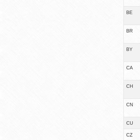
BE
BR
BY
CA
CH
CN
CU
CZ