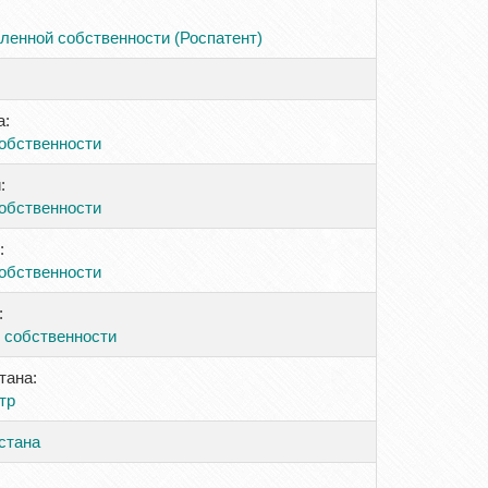
енной собственности (Роспатент)
а:
обственности
:
обственности
:
обственности
:
 собственности
тана:
тр
стана