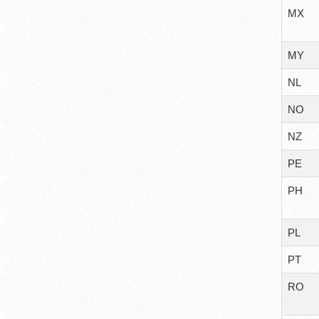
MX
MY
NL
NO
NZ
PE
PH
PL
PT
RO