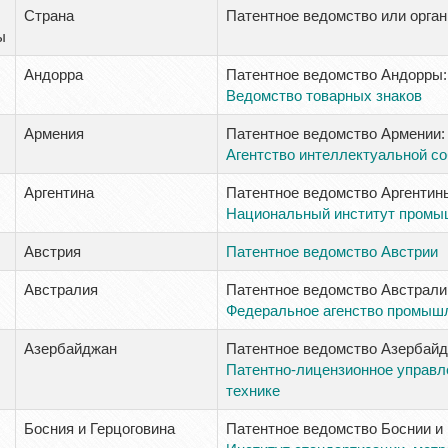
Страна
Патентное ведомство или орга
ы
Андорра
Патентное ведомство Андорры:
Ведомство товарных знаков
Армения
Патентное ведомство Армении:
Агентство интеллектуальной с
Аргентина
Патентное ведомство Аргентин
Национальный институт промы
Австрия
Патентное ведомство Австрии
Австралия
Патентное ведомство Австрали
Федеральное агенство промыш
Азербайджан
Патентное ведомство Азербайд
Патентно-лицензионное управле
технике
Босния и Герцоговина
Патентное ведомство Боснии и 