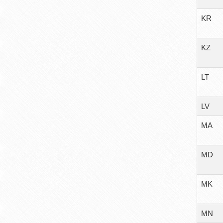
KR
KZ
LT
LV
MA
MD
MK
MN