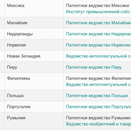
Мексика
Патентное ведомство Мексики:
Институт промышленнной собс
Малайзия
Патентное ведомство Малайзи
Нидерланды
Патентное ведомство Нидерла
Норвегия
Патентное ведомство Норвегии
Новая Зеландия
Ведомство интеллектуальной с
Перу
Патентное ведомство Перу
Филиппины
Патентное ведомство Филиппин
Ведомство интеллектуальной с
Польша
Патентное ведомство Польши
Португалия
Патентное ведомство Португал
Румыния
Патентное ведомство Румынии:
Ведомство изобретений и товар