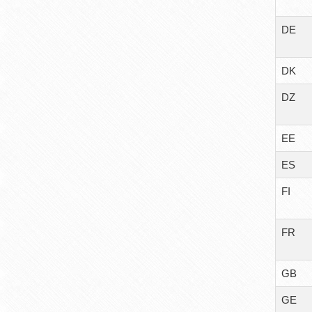
DE
DK
DZ
EE
ES
FI
FR
GB
GE