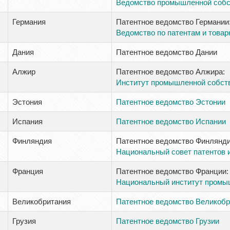
Ведомство промышленной собс
Германия
Патентное ведомство Германии
Ведомство по патентам и това
Дания
Патентное ведомство Дании
Алжир
Патентное ведомство Алжира:
Институт промышленной собст
Эстония
Патентное ведомство Эстонии
Испания
Патентное ведомство Испании
Финляндия
Патентное ведомство Финлянди
Национальный совет патентов и
Франция
Патентное ведомство Франции:
Национальный институт промы
Великобритания
Патентное ведомство Великобр
Грузия
Патентное ведомство Грузии