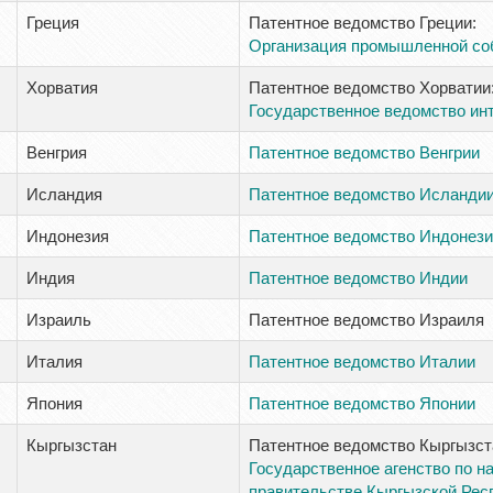
Греция
Патентное ведомство Греции:
Организация промышленной со
Хорватия
Патентное ведомство Хорватии
Государственное ведомство ин
Венгрия
Патентное ведомство Венгрии
Исландия
Патентное ведомство Исланди
Индонезия
Патентное ведомство Индонези
Индия
Патентное ведомство Индии
Израиль
Патентное ведомство Израиля
Италия
Патентное ведомство Италии
Япония
Патентное ведомство Японии
Кыргызстан
Патентное ведомство Кыргызст
Государственное агенство по н
правительстве Кыргызской Рес