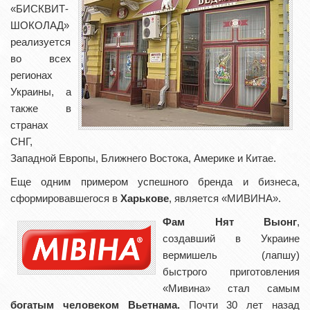
«БИСКВИТ-
ШОКОЛАД»
реализуется
во всех
регионах
Украины, а
также в
странах
СНГ,
Западной Европы, Ближнего Востока, Америке и Китае.
Еще одним примером успешного бренда и бизнеса,
сформировавшегося в
Харькове
, является «МИВИНА».
Фам Нят Выонг
,
создавший в Украине
вермишель (лапшу)
быстрого приготовления
«Мивина» стал самым
богатым человеком Вьетнама.
Почти 30 лет назад