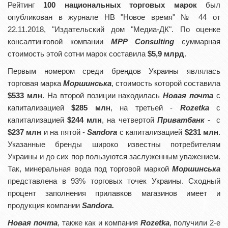
Рейтинг
100 национальных торговых марок
был
опубликован в журнале НВ "Новое время" № 44 от
22.11.2018, "Издательский дом "Медиа-ДК". По оценке
консалтинговой компании
MPP Consulting
суммарная
стоимость этой сотни марок составила
$5,9 млрд
.
Первым номером среди брендов Украины являлась
торговая марка
М
оршинська
, стоимость которой составила
$533 млн
. На второй позиции находилась
Новая почта
с
капитализацией
$285 млн
, на третьей -
Rozetka
с
капитализацией
$244 млн
, на четвертой
Приватбанк
- с
$237 млн
и на пятой -
Sando
ra
с капитализацией
$231 млн
.
Указанные бренды широко известны потребителям
Украины и до сих пор пользуются заслуженным уважением.
Так, минеральная вода под торговой маркой
М
оршинська
представлена в 93% торговых точек Украины. Сходный
процент заполнения прилавков магазинов имеет и
продукция компании
Sando
ra
.
Новая почта
, также как и компания
Rozetka
,
получили 2-е