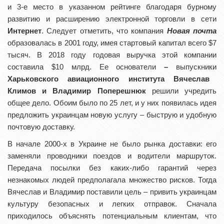
и 3-е место в указанном рейтинге благодаря бурному
развитию и расширению электронной торговли в сети
Интернет
. Следует отметить, что компания
Новая почта
образовалась в 2001 году, имея стартовый капитал всего $7
тысяч. В 2018 году годовая выручка этой компании
составила $10 млрд. Ее основатели
–
выпускники
Харьковского авиационного института
Вячеслав
Климов и Владимир Поперешнюк
решили учредить
общее дело. Обоим было по 25 лет, и у них появилась идея
предложить украинцам новую услугу – быструю и удобную
почтовую доставку.
В начале 2000-х в Украине не было рынка доставки: его
заменяли проводники поездов и водители маршруток.
Передача посылки без каких-либо гарантий через
незнакомых людей предполагала множество рисков. Тогда
Вячеслав и Владимир поставили цель – привить украинцам
культуру безопасных и легких отправок. Сначала
приходилось объяснять потенциальным клиентам, что