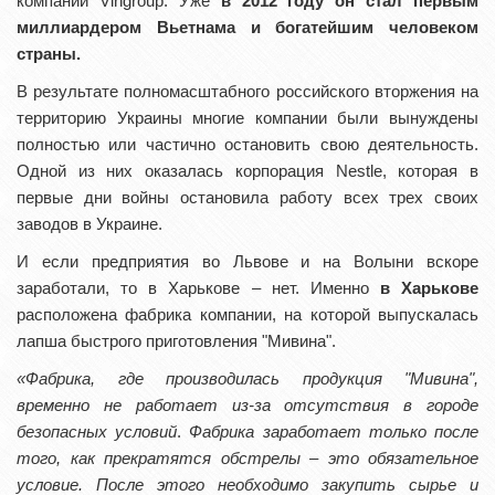
компаний Vingroup. Уже
в 2012 году он стал первым
миллиардером Вьетнама и богатейшим человеком
страны.
В результате полномасштабного российского вторжения на
территорию Украины многие компании были вынуждены
полностью или частично остановить свою деятельность.
Одной из них оказалась корпорация Nestle, которая в
первые дни войны остановила работу всех трех своих
заводов в Украине.
И если предприятия во Львове и на Волыни вскоре
заработали, то в Харькове – нет. Именно
в Харькове
расположена фабрика компании, на которой выпускалась
лапша быстрого приготовления "Мивина".
«Фабрика, где производилась продукция "Мивина",
временно не работает из-за отсутствия в городе
безопасных условий
.
Фабрика заработает только после
того, как прекратятся обстрелы – это обязательное
условие. После этого необходимо закупить сырье и