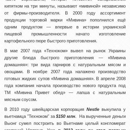
кипятком на три минуты, называют «мивиной» независимо
от фирмы-производителя. В 2000 году ассортимент
продукции торговой марки «Мивина» пополнился ещё
одним продуктом — впервые в истории украинской
пищевой промышленности начато изготовление
картофельного пюре быстрого приготовления.
В мае 2007 года «Техноком» вывел на рынок Украины
другие блюда быстрого приготовления — «Мивина
домашняя»: три вида гарниров с натуральным мясом и
овощами. В ноябре 2007 года налажено производство
готовых жидких супов «Мивина домашняя». В апреле 2008
года компания начала производство нового продукта под
ТМ «Мивина Привет обед» — лапша с натуральным
мясным соусом.
В 2010 году швейцарская корпорация
Nestle
выкупила у
вьетнамца "Техноком" за
$150 млн
. На вырученные деньги
Выонг сумел построить во Вьетнаме целый конгломерат