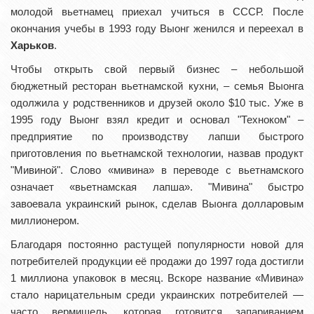
молодой вьетнамец приехал учиться в СССР. После
окончания учебы в 1993 году Выонг женился и переехал в
Харьков
.
Чтобы открыть свой первый бизнес – небольшой
бюджетный ресторан вьетнамской кухни, – семья Выонга
одолжила у родственников и друзей около $10 тыс. Уже в
1995 году Выонг взял кредит и основал "Техноком" –
предприятие по производству лапши быстрого
приготовления по вьетнамской технологии, назвав продукт
"Мивиной". Слово «мивина» в переводе с вьетнамского
означает «вьетнамская лапша». "Мивина" быстро
завоевала украинский рынок, сделав Выонга долларовым
миллионером.
Благодаря постоянно растущей популярности новой для
потребителей продукции её продажи до 1997 года достигли
1 миллиона упаковок в месяц. Вскоре название «Мивина»
стало нарицательным среди украинских потребителей —
часто вермишель, которая готовится запариванием