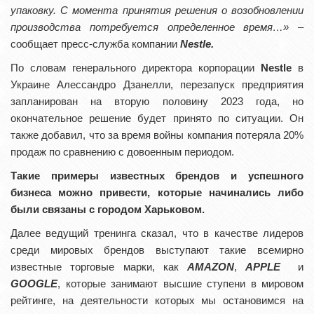
упаковку. С момента принятия решения о возобновлении
производства потребуется определенное время…»
–
сообщает пресс-служба компании
Nestl
е.
По словам генерального директора корпорации
Nestle
в
Украине Алессандро Дзанелли, перезапуск предприятия
запланирован на вторую половину 2023 года, но
окончательное решение будет принято по ситуации. Он
также добавил, что за время войны компания потеряла 20%
продаж по сравнению с довоенным периодом.
Такие примеры известных брендов и успешного
бизнеса можно привести, которые начинались либо
были связаны с городом Харьковом.
Далее ведущий тренинга сказал, что в качестве лидеров
среди мировых брендов выступают такие всемирно
известные торговые марки, как
AMAZON
,
APPLE
и
GOOGLE
, которые занимают высшие ступени в мировом
рейтинге, на деятельности которых мы остановимся на