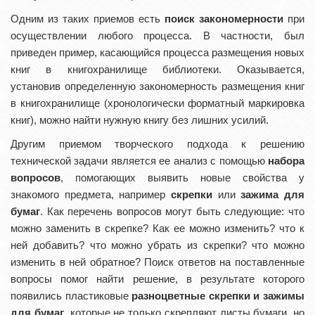
Одним из таких приемов есть
поиск закономерности
при
осуществлении любого процесса. В частности, был
приведен пример, касающийся процесса размещения новых
книг в книгохранилище библиотеки. Оказывается,
установив определенную закономерность размещения книг
в книгохранилище (хронологически форматный маркировка
книг), можно найти нужную книгу без лишних усилий.
Другим приемом творческого подхода к решению
технической задачи является ее анализ с помощью
набора
вопросов
, помогающих выявить новые свойства у
знакомого предмета, например
скрепки
или
зажима для
бумаг
. Как перечень вопросов могут быть следующие: что
можно заменить в скрепке? Как ее можно изменить? что к
ней добавить? что можно убрать из скрепки? что можно
изменить в ней обратное? Поиск ответов на поставленные
вопросы помог найти решение, в результате которого
появились пластиковые
разноцветные скрепки и зажимы
для бумаг
, которые не только скрепляют листы бумаги, но