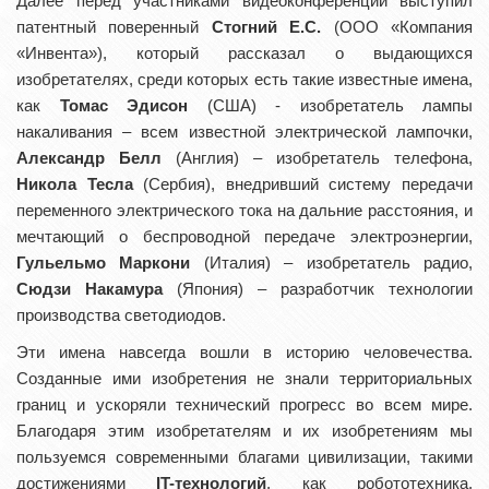
Далее перед участниками видеоконференции выступил
патентный поверенный
Стогний Е.С.
(ООО «Компания
«Инвента»), который рассказал о выдающихся
изобретателях, среди которых есть такие известные имена,
как
Томас Эдисон
(США) - изобретатель лампы
накаливания – всем известной электрической лампочки,
Александр Белл
(Англия) – изобретатель телефона,
Никола Тесла
(Сербия), внедривший систему передачи
переменного электрического тока на дальние расстояния, и
мечтающий о беспроводной передаче электроэнергии,
Гульельмо Маркони
(Италия) – изобретатель радио,
Сюдзи Накамура
(Япония) – разработчик технологии
производства светодиодов.
Эти имена навсегда вошли в историю человечества.
Созданные ими изобретения не знали территориальных
границ и ускоряли технический прогресс во всем мире.
Благодаря этим изобретателям и их изобретениям мы
пользуемся современными благами цивилизации, такими
достижениями
IT-технологий
, как робототехника,