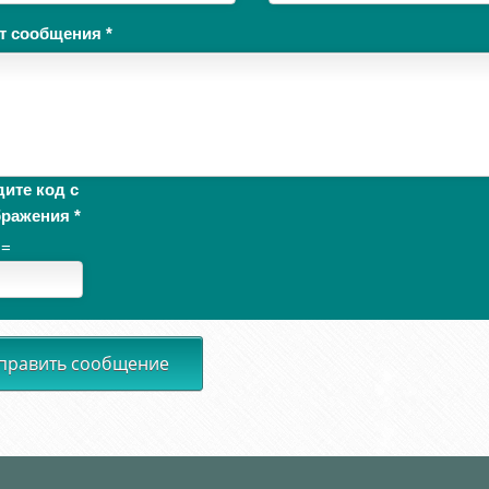
ст сообщения
*
ите код с
бражения
*
 =
править сообщение