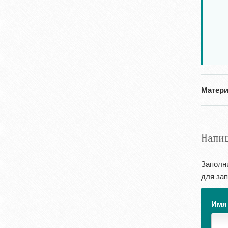
Матери
Напи
Заполн
для зап
Им