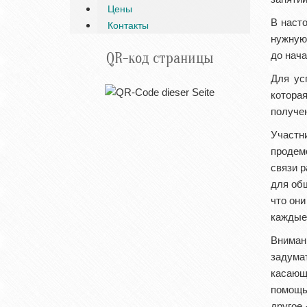
Цены
В наст
Контакты
нужную
QR-код страницы
до нача
Для ус
которая
получе
Участ
продем
связи р
для об
что они
каждые
Вниман
задума
касающ
помощь
другое 