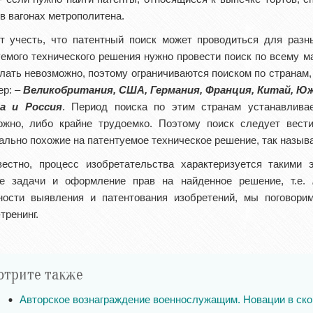
в вагонах метрополитена.
т учесть, что патентный поиск может проводиться для разн
уемого технического решения нужно провести поиск по всему 
елать невозможно, поэтому ограничиваются поиском по страна
ер: –
Великобритания, США, Германия, Франция, Китай, Юж
а и Россия
. Период поиска по этим странам устанавлив
ожно, либо крайне трудоемко. Поэтому поиск следует вест
льно похожие на патентуемое техническое решение, так назыв
вестно, процесс изобретательства характеризуется такими 
е задачи и оформление прав на найденное решение, т.е.
ности выявления и патентования изобретений, мы поговори
тренинг.
отрите также
Авторское вознаграждение военнослужащим. Новации в ск