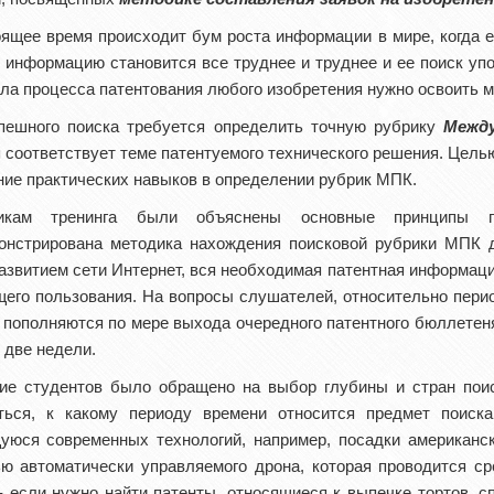
оящее время происходит бум роста информации в мире, когда е
 информацию становится все труднее и труднее и ее поиск у
ла процесса патентования любого изобретения нужно освоить м
пешного поиска требуется определить точную рубрику
Между
 соответствует теме патентуемого технического решения. Цель
ние практических навыков в определении рубрик МПК.
никам тренинга были объяснены основные принципы 
онстрирована методика нахождения поисковой рубрики МПК д
азвитием сети Интернет, вся необходимая патентная информац
щего пользования. На вопросы слушателей, относительно пери
 пополняются по мере выхода очередного патентного бюллетеня
 две недели.
ие студентов было обращено на выбор глубины и стран поис
ться, к какому периоду времени относится предмет поиск
уюся современных технологий, например, посадки американск
ю автоматически управляемого дрона, которая проводится ср
- если нужно найти патенты, относящиеся к выпечке тортов, 