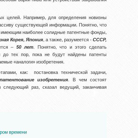
ых целей. Например, для определения новизны
массиву существующей информации. Понятно, что
м, имеющим наиболее солидные патентные фонды,
ная Корея, Япония
, а также, разумеется -
СССР,
ается –
50 лет
. Понятно, что и этого сделать
и до тех пор, пока не будут найдены патенты
аемые «аналоги» изобретения.
этапами, как: постановка технической задачи,
патентование изобретения
. В чем состоят
м следующий раз, сказал ведущий, заканчивая
ором времени