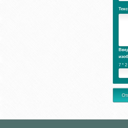
Тек
Введ
изо
7 * 2
От