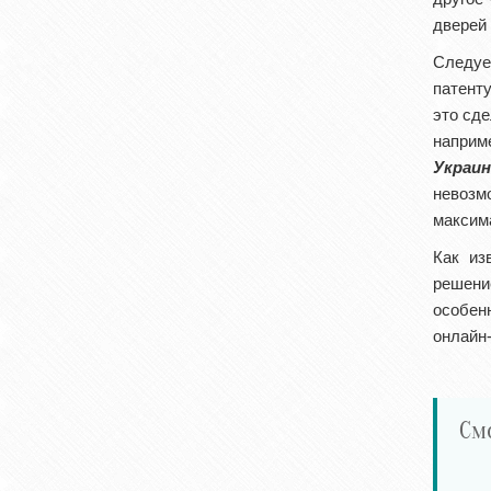
дверей 
Следуе
патент
это сд
наприм
Украин
невозм
максима
Как из
решени
особен
онлайн-
См