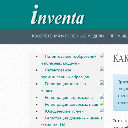
ИЗОБРЕТЕНИЯ И ПОЛЕЗНЫЕ МОДЕЛИ
ПРОМЫШ
КАК
Патентование изобретений
и полезных моделей
Патентование
промышленных образцов
Крат
Регистрация торговых
госу
марок
тре
Регистрация штрих кодов
техн
Регистрация авторских прав
Юридические услуги
Регистрация доменных имен в
Этот т
сегменте .UA
заняти