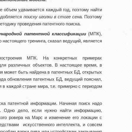
е объем удваивается каждый год, поэтому найти
подобляется
поиску иголки в стоге сена.
Поэтому
етодику проведения патентного поиска.
народной патентной классификации
(МПК),
ю настоящего тренинга, сказал ведущий, является
построения МПК. На конкретных примерах
ля различных объектов. В настоящее время, в
ия может быть найдена в патентных БД, открытых
ода обновления патентных БД, ведущий пояснил,
 в каждой стране мира, т.е. примерно с периодом
ка патентной информации. Начиная поиск надо
а. Одно дело, если нужно найти информацию,
ого ровера на Марс и изменение его локации с
едствами искусственного интеллекта, и совсем
способам варки пива или устройствам закрывания