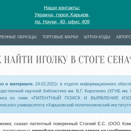
Наши контакты:
Украина, город Харьков,
пр. Науки, 40, офис 409
ЛЕННЫЕ ОБРАЗЦЫ
ТОРГОВЫЕ МАРКИ
ШТРИХ-КОДЫ
АВТОРС
 НАЙТИ ИГОЛКУ В СТОГЕ СЕНА
ко о материале.
24.02.2021г. в отделе информационного обес
дарственной научной библиотеке им. В.Г. Короленко (ХГНБ им. 
нинга по теме «ПАТЕНТНЫЙ ПОИСК И ВЫЯВЛЕНИЕ ИЗОБР
ического университета «Харьковский политехнический институт
ренинг, сказал патентный поверенный Стогний Е.С. (ООО Ком
й, посвященных
методике составления заявок на изобретен