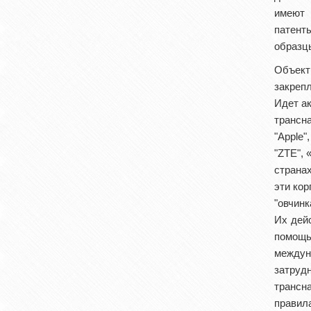
имеют 
патент
образцы
Объект
закрепл
Идет а
трансна
"Apple"
"ZTE", 
страна
эти кор
"овчинк
Их дей
помощь
междун
затруд
трансн
правила