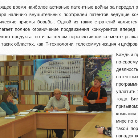
оящее время наиболее активные патентные войны за передел 
аря наличию внушительных портфелей патентов ведущие ко
гические приемы борьбы. Одной из таких стратегий являетс
лагает полное ограничение продвижения конкурентов вперед 
мкого продукта, но и на целом перспективном сегменте рынк
 таких областях, как IT-технологии, телекоммуникация и цифров
Каждый пр
по-своему
девянос
патентных
программ
уплатить 
тогда Би
призыво
компания 
мире по о
такой по
нападок к