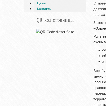
Цены
С през
Контакты
деятел
планах 
QR-код страницы
Затем 
«Охран
Роль и
очень в
со
об
а 
Борьбу 
менно, 
(военно
правов
переч
террит
действи