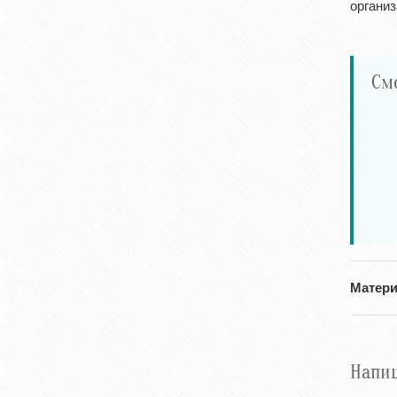
организ
См
Матери
Напи