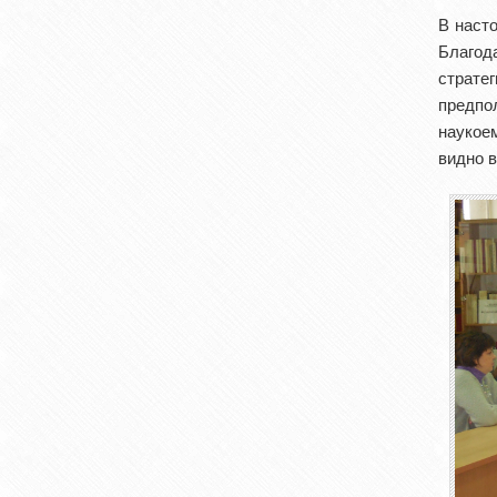
В наст
Благод
страте
предпо
наукое
видно в