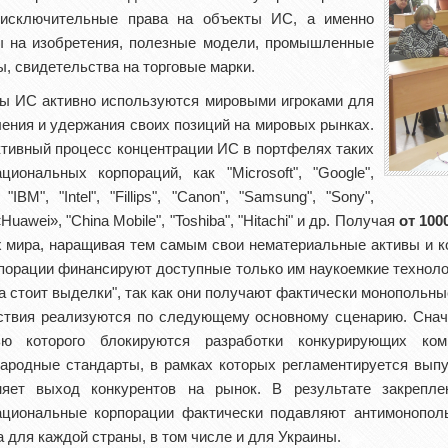
исключительные права на объекты ИС, а именно
ы на изобретения, полезные модели, промышленные
, свидетельства на торговые марки.
ы ИС активно используются мировыми игроками для
ения и удержания своих позиций на мировых рынках.
ктивный процесс концентрации ИС в портфелях таких
циональных корпораций, как "Мicrosoft", "Google",
, "IBM", "Intel", "Fillips", "Canon", "Samsung", "Sony",
«Huawei», "China Mobile", "Toshiba", "Hitachi" и др. Получая
от 100
х мира, наращивая тем самым свои нематериальные активы и к
порации финансируют доступные только им наукоемкие технолог
а стоит выделки", так как они получают фактически монопольны
ствия реализуются по следующему основному сценарию. Снач
ю которого блокируются разработки конкурирующих ком
ародные стандарты, в рамках которых регламентируется выпу
няет выход конкурентов на рынок. В результате закрепле
ациональные корпорации фактически подавляют антимонополь
 для каждой страны, в том числе и для Украины.