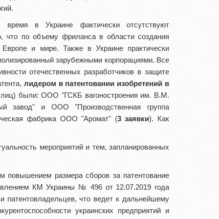
гий.
 время в Украине фактически отсутствуют
о, что по объему фриланса в области создания
 Европе и мире. Также в Украине практически
ополизированный зарубежными корпорациями. Все
тивности отечественных разработчиков в защите
атента,
лидером в патентовании изобретений
в
 лиц) были: ООО "ГСКБ вагоностроения им. В.М.
ный завод" и ООО "Производственная группа
ическая фабрика ООО "Аромат" (
3 заявки
). Как
туальность мероприятий и тем, запланированных
им повышением размера сборов за патентование
овлением КМ Украины № 496 от 12.07.2019 года
и патентовладельцев, что ведет к дальнейшему
курентоспособности украинских предприятий и