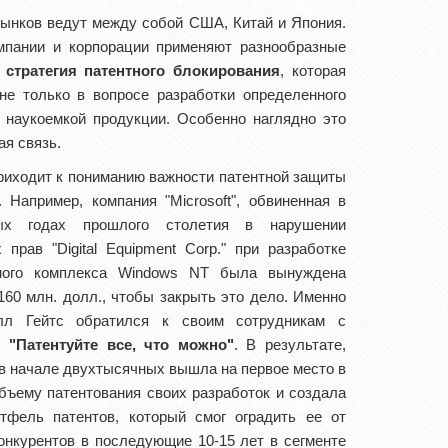
рынков ведут между собой США, Китай и Япония.
мпании и корпорации применяют разнообразные
я
стратегия патентного блокирования
, которая
не только в вопросе разработки определенного
а наукоемкой продукции. Особенно наглядно это
ая связь.
иходит к пониманию важности патентной защиты
. Например, компания "Мicrosoft", обвиненная в
тых годах прошлого столетия в нарушении
 прав "Digital Equipment Corp." при разработке
ного комплекса Windows NT была вынуждена
160 млн. долл., чтобы закрыть это дело. Именно
лл Гейтс обратился к своим сотрудникам с
м:
"Патентуйте все, что можно"
. В результате,
в начале двухтысячных вышла на первое место в
бъему патентования своих разработок и создала
ртфель патентов, который смог оградить ее от
онкурентов в последующие 10-15 лет в сегменте