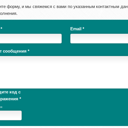
ите форму, и мы свяжемся с вами по указанным контактным дан
олнения.
я
*
Email
*
ст сообщения
*
ите код с
бражения
*
 =