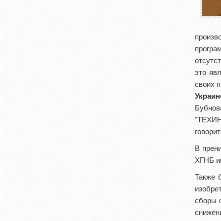
произв
програ
отсутс
это яв
своих п
Украин
Бубнов
"ТЕХИ
говорит
В прен
ХГНБ им
Также 
изобре
сборы 
снижен