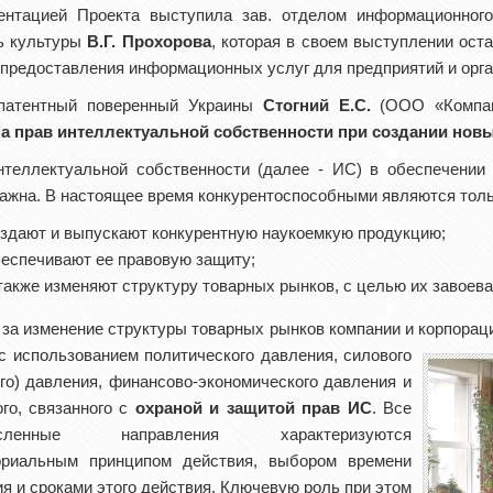
ентацией Проекта выступила зав. отделом информационного
ь культуры
В.Г. Прохорова
, которая в своем выступлении оста
предоставления информационных услуг для предприятий и орган
патентный поверенный Украины
Стогний Е.С.
(ООО «Компан
а прав интеллектуальной собственности при создании новы
нтеллектуальной собственности (далее - ИС) в обеспечении
ажна. В настоящее время конкурентоспособными являются тольк
здают и выпускают конкурентную наукоемкую продукцию;
еспечивают ее правовую защиту;
также изменяют структуру товарных рынков, с целью их завоева
за изменение структуры товарных рынков компании и корпорац
с использованием политического давления, силового
го) давления, финансово-экономического давления и
ого, связанного с
охраной и защитой прав ИС
. Все
исленные направления характеризуются
ориальным принципом действия, выбором времени
я и сроками этого действия. Ключевую роль при этом