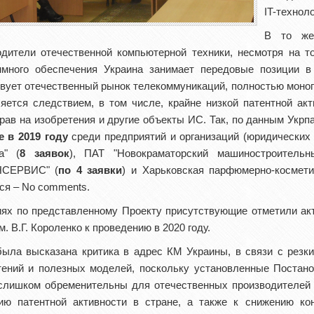
IT-техноло
В то же
одители отечественной компьютерной техники, несмотря на т
ммного обеспечения Украина занимает передовые позиции в
твует отечественный рынок телекоммуникаций, полностью мон
ляется следствием, в том числе, крайне низкой патентной ак
рав на изобретения и другие объекты ИС. Так, по данным Укрп
е в 2019 году
среди предприятий и организаций (юридических
а" (
8 заявок
), ПАТ "Новокраматорский машиностроитель
НСЕРВИС" (
по 4 заявки
) и Харьковская парфюмерно-космет
ся – No comments.
иях по представленному Проекту присутствующие отметили ак
. В.Г. Короленко к проведению в 2020 году.
была высказана критика в адрес КМ Украины, в связи с резк
тений и полезных моделей, поскольку установленные Постан
слишком обременительны для отечественных производителей 
ию патентной активности в стране, а также к снижению кон