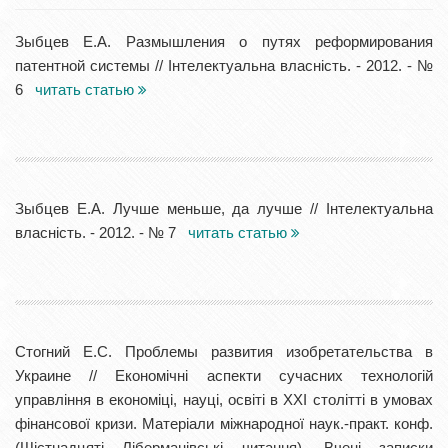
Зыбцев Е.А. Размышления о путях реформирования
патентной системы // Інтелектуальна власність. - 2012. - №
6
читать статью
Зыбцев Е.А. Лучше меньше, да лучше // Інтелектуальна
власність. - 2012. - № 7
читать статью
Стогний Е.С. Проблемы развития изобретательства в
Украине // Економічні аспекти сучасних технологій
управління в економіці, науці, освіті в ХХІ столітті в умовах
фінансової кризи. Матеріали міжнародної наук.-практ. конф.
(Шістнадцяті Ліберманівські читання). Вчені записки