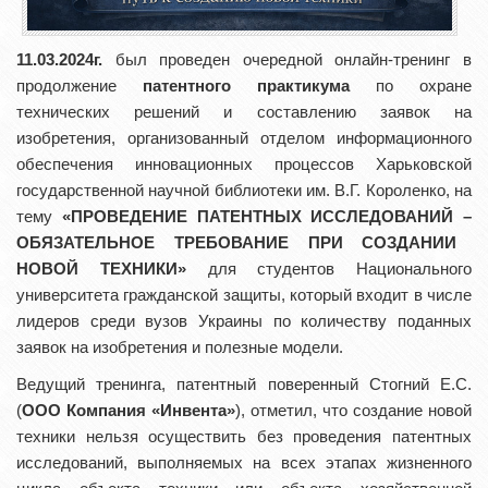
11
.0
3
.2024г.
был проведен очередной онлайн-тренинг в
продолжение
патентного практикума
по охране
технических решений и составлению заявок на
изобретения, организованный отделом информационного
обеспечения инновационных процессов Харьковской
государственной научной библиотеки им. В.Г. Короленко, на
тему
«
ПРОВЕДЕНИЕ
ПАТЕНТНЫ
Х ИССЛЕДОВАНИЙ
–
ОБЯЗАТЕЛЬНОЕ
ТРЕБОВАНИЕ ПРИ
СОЗДАНИ
И
НОВОЙ
ТЕХНИКИ»
для студентов Национального
университета гражданской защиты, который входит в числе
лидеров среди вузов Украины по количеству поданных
заявок на изобретения и полезные модели.
Ведущий тренинга, патентный поверенный Стогний Е.С.
(
ООО Компания «Инвента»
), отметил, что создание новой
техники нельзя осуществить без проведения патентных
исследований, выполняемых на всех этапах жизненного