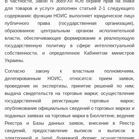
В частности, Закон N 3689-XII «Об охране прав на знаки
для товаров и услуг» дополнен статьей 2-1 следующего
содержания: функции НОИС выполняет юридическое лицо
публичного права (государственная организация),
образованное центральным органом исполнительной
власти, обеспечивающее формирование и реализующую
государственную политику в сфере интеллектуальной
собственности, и определенное Кабинетом министров
Украины.
Согласно закону к властным полномочиям,
делегированным НОИС, относится: прием заявок,
проведение их экспертизы, принятие решений по ним;
выдача свидетельств на торговые марки; осуществление
государственной регистрации торговых марок;
опубликование официальных сведений о торговых марках и
поданных заявках на торговые марки в Бюллетене, ведение
Реестра и Базы данных заявок, внесение в Реестр
сведений, предоставление выписок и выписок в
электронной и (или) бумажной форме; осуществление