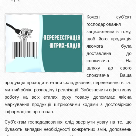
Кожен суб'єкт
господарювання
зацікавлений в тому,
щоб його продукція
якомога була
доставлена ​​до
споживача. На
шляху до свого
споживача Ваша
продукція проходить етапи складування, перевезення в т.ч.
митний облік, розподілу і реалізації. Забезпечити ефективну
роботу на всіх етапах руху товару допомагає якісна
маркування продукції штриховими кодами з достовірною
інформацією про товар.
Суб'єктам господарювання слід звернути увагу на те, що
бувають випадки необхідності конкретних змін, доповнень