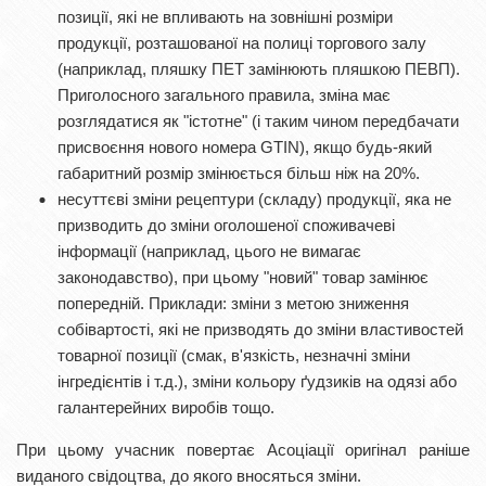
позиції, які не впливають на зовнішні розміри
продукції, розташованої на полиці торгового залу
(наприклад, пляшку ПЕТ замінюють пляшкою ПЕВП).
Приголосного загального правила, зміна має
розглядатися як "істотне" (і таким чином передбачати
присвоєння нового номера GTIN), якщо будь-який
габаритний розмір змінюється більш ніж на 20%.
несуттєві зміни рецептури (складу) продукції, яка не
призводить до зміни оголошеної споживачеві
інформації (наприклад, цього не вимагає
законодавство), при цьому "новий" товар замінює
попередній. Приклади: зміни з метою зниження
собівартості, які не призводять до зміни властивостей
товарної позиції (смак, в'язкість, незначні зміни
інгредієнтів і т.д.), зміни кольору ґудзиків на одязі або
галантерейних виробів тощо.
При цьому учасник повертає Асоціації оригінал раніше
виданого свідоцтва, до якого вносяться зміни.