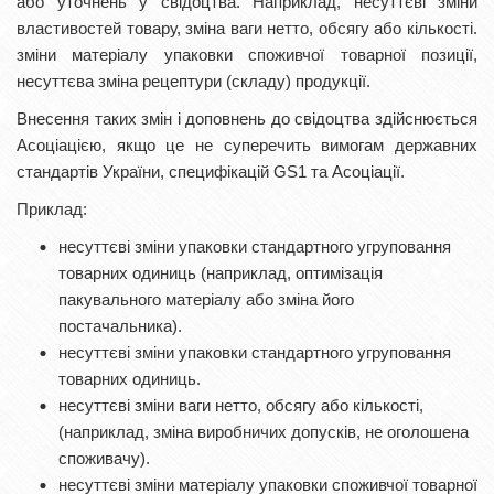
або уточнень у свідоцтва. Наприклад, несуттєві зміни
властивостей товару, зміна ваги нетто, обсягу або кількості.
зміни матеріалу упаковки споживчої товарної позиції,
несуттєва зміна рецептури (складу) продукції.
Внесення таких змін і доповнень до свідоцтва здійснюється
Асоціацією, якщо це не суперечить вимогам державних
стандартів України, специфікацій GS1 та Асоціації.
Приклад:
несуттєві зміни упаковки стандартного угруповання
товарних одиниць (наприклад, оптимізація
пакувального матеріалу або зміна його
постачальника).
несуттєві зміни упаковки стандартного угруповання
товарних одиниць.
несуттєві зміни ваги нетто, обсягу або кількості,
(наприклад, зміна виробничих допусків, не оголошена
споживачу).
несуттєві зміни матеріалу упаковки споживчої товарної