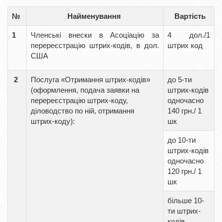
№
Найменування
Вартість
1
Членські внески в Асоціацію за
4 дол./1
перереєстрацію штрих-кодів, в дол.
штрих код
США
2
Послуга «Отримання штрих-кодів»
до 5-ти
(оформлення, подача заявки на
штрих-кодів
перереєстрацію штрих-коду,
одночасно
діловодство по ній, отримання
140 грн./ 1
штрих-коду):
шк
до 10-ти
штрих-кодів
одночасно
120 грн./ 1
шк
більше 10-
ти штрих-
кодів