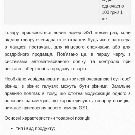
одночасно
100 грн./ 1
шк
Товару присвоюється новий номер GS1 кожен раз, коли
відміну товару очевидна та істотна для будь-якого партнера
в ланцюзі постачань, для кінцевого споживача або для
роздрібного продавця. Пов'язано це, в першу чергу, з
системами автоматизованого обліку та контролю при
поставці, зберіганні та продажу товарів.
Необхідно усвідомлювати, що критерії очевидною і суттєвої
різниці в різних галузях можуть бути різними. Загальне
правило полягає в тому, що істотна модифікація одного з
основних параметрів, що характеризують товарну позицію,
вимагає присвоєння нового номера GS1.
Основні характеристики товарної позиції:
тип і вид продукту;