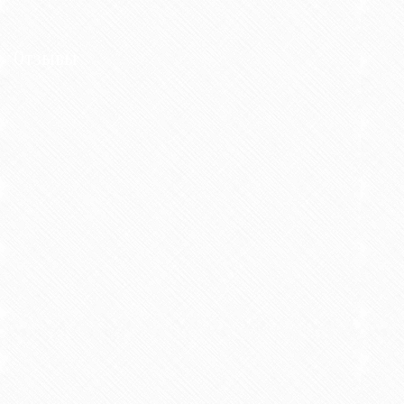
Отзывы
Вы наш надежный партнер и помощник по всем
вопросам защиты и охраны интеллектуальной
собственности.
Анна Слинькова
Начальник юридического отдела ОАО
"Десятый подшипниковый завод"