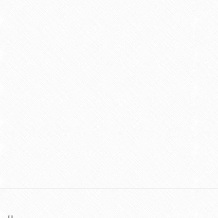
11 апреля 2026
Гармонизация процесса патентования: опыт ЕС и США
как ориентир для Украины
10 марта 2026
Лицензионное соглашение или передача прав на объекты
интеллектуальной собственности (торговые марки), как
бизнес-стратегия в ходе осуществления хозяйственной
деятельности