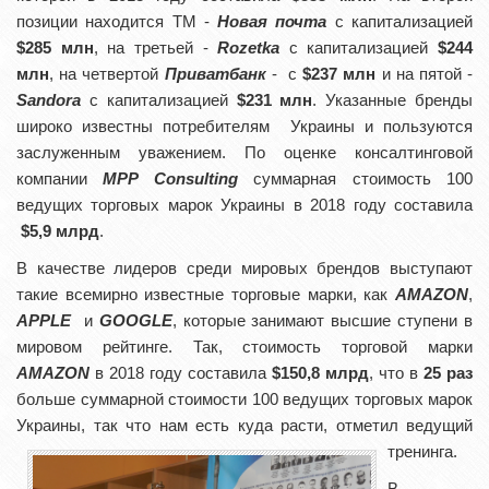
позиции находится ТМ -
Новая почта
с капитализацией
$285 млн
, на третьей -
Rozetka
с капитализацией
$244
млн
, на четвертой
Приватбанк
- с
$237 млн
и на пятой -
Sando
ra
с капитализацией
$231 млн
. Указанные бренды
широко известны потребителям Украины и пользуются
заслуженным уважением. По оценке консалтинговой
компании
MPP Consulting
суммарная стоимость 100
ведущих торговых марок Украины в 2018 году составила
$5,9 млрд
.
В качестве лидеров среди мировых брендов выступают
такие всемирно известные торговые марки, как
AMAZON
,
APPLE
и
GOOGLE
, которые занимают высшие ступени в
мировом рейтинге. Так, стоимость торговой марки
AMAZON
в 2018 году составила
$150,8 млрд
, что в
25 раз
больше суммарной стоимости 100 ведущих торговых марок
Украины, так что нам есть куда расти, отметил ведущий
тренинга.
В